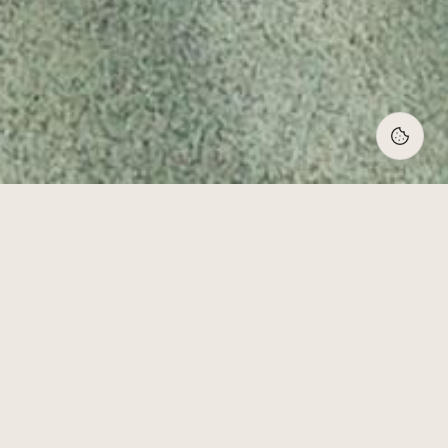
Onze
diensten
Van belastingaangifte tot complexe
herstructurering — wij begeleiden u
op elk fiscaal terrein.